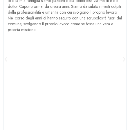
Io e la mia famiglia siamo pazienti della dottoressa Grimaldi e del
dottor Capone ormai da diversi anni. Siamo da subito rimasti colpiti
dalla professionalità e umanità con cui svolgono il proprio lavoro.
Nel corso degli anni ci hanno seguito con una scrupolosità fuori dal
comune, svolgendo il proprio lavoro come se fosse una vera e
propria missione.